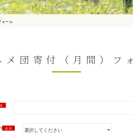
フォーム
ユメ団寄付（月間）フ
須
い
必須